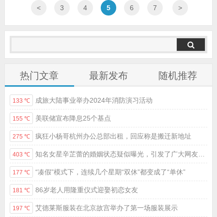
<
3
4
5
6
7
>
热门文章
最新发布
随机推荐
成旅大陆事业举办2024年消防演习活动
133 ℃
美联储宣布降息25个基点
155 ℃
疯狂小杨哥杭州办公总部出租，回应称是搬迁新地址
275 ℃
知名女星辛芷蕾的婚姻状态疑似曝光，引发了广大网友的热议
403 ℃
“凑假”模式下，连续几个星期“双休”都变成了“单休”
177 ℃
86岁老人用隆重仪式迎娶初恋女友
181 ℃
艾德莱斯服装在北京故宫举办了第一场服装展示
197 ℃