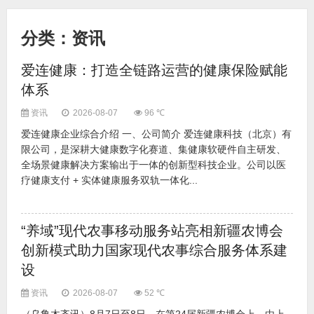
易来举办2026年全国服务商年会，聚焦全屋智能战略升级与携手共赢
官宣｜元梦空间成为航天史诗电影《九万里》独家元宇宙合作平台
分类：资讯
高考拼营养｜脑力消耗大？补充优质蛋白是关键
高考必胜 好运助力！天津二新华高三学子成人仪式圆满成功！
爱连健康：打造全链路运营的健康保险赋能
高考考前吃什么？饺子营养又安心
体系
“互联网+”开启文旅新体验 文化旅行大世界助力行业升级！
中国建筑商城探索行业数字化新未来！
资讯
2026-08-07
96 ℃
爱连健康企业综合介绍 一、公司简介 爱连健康科技（北京）有
限公司，是深耕大健康数字化赛道、集健康软硬件自主研发、
全场景健康解决方案输出于一体的创新型科技企业。公司以医
疗健康支付 + 实体健康服务双轨一体化...
“养域”现代农事移动服务站亮相新疆农博会
创新模式助力国家现代农事综合服务体系建
设
资讯
2026-08-07
52 ℃