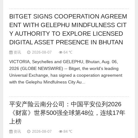
BITGET SIGNS COOPERATION AGREEM
ENT WITH GELEPHU MINDFULNESS CIT
Y AUTHORITY TO EXPLORE LICENSED
DIGITAL ASSET PRESENCE IN BHUTAN
资讯
2026-08-07
64 ℃
VICTORIA, Seychelles and GELEPHU, Bhutan, Aug. 06,
2026 (GLOBE NEWSWIRE) -- Bitget, the world's leading
Universal Exchange, has signed a cooperation agreement
with the Gelephu Mindfulness City Au...
平安产险云南分公司：中国平安位列2026
《财富》世界500强全球第48位，连续17年
上榜
资讯
2026-08-07
84 ℃