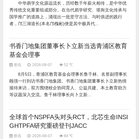
中华易学文化源远流长，历经数千年薪火相传，是中华优
秀传统文化重要组成部分。在当代易学研究、堪舆文化传承与
国学推广的道路上，涌现出一批坚守古法、与时俱进的践行
者，邝三湖道长(本名邝槐彬)便是其中极具代...
书香门地集团董事长卜立新当选青浦区教育
基金会理事
资讯
2026-08-07
52 ℃
8月5日，青浦区教育基金会理事长鲁千林、名誉副理事长
顾强一行到访书香门地集团。书香门地集团董事长卜立新热情
接待来访，双方围绕校企协同育人、公益共建、本土教育助力
等议题深入交流。鲁千林理事长向卜立新...
全球首个NSPFA头对头RCT，北芯生命INSI
GHTPFA研究重磅登刊JACC
资讯
2026-08-07
84 ℃